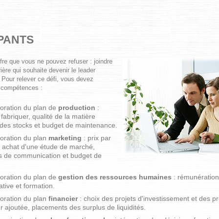
IPANTS
re que vous ne pouvez refuser : joindre
ère qui souhaite devenir le leader
Pour relever ce défi, vous devez
 compétences :
boration du plan de
production
:
fabriquer, qualité de la matière
 des stocks et budget de maintenance.
boration du plan
marketing
: prix par
e, achat d'une étude de marché,
ils de communication et budget de
boration du plan de
gestion des ressources humaines
: rémunération
ative et formation.
boration du plan
financier
: choix des projets d'investissement et des pr
r ajoutée, placements des surplus de liquidités.