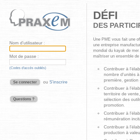
DÉFI
DES PARTIC
Une PME vous fait une off
Nom d'utilisateur :
une entreprise manufacturi
mondial du kayak de mer. 
Mot de passe :
maîtriser un ensemble de
(Codes d'accès oubliés)
Contribuer à l'éla
nombre d'unités à 
première, gestion
ou
S'inscrire
Se connecter
Contribuer à l'éla
territoire de vent
Questions ?
sélection des out
promotion.
Contribuer à l'éla
rémunération incit
Contribuer à l'éla
production à valeu