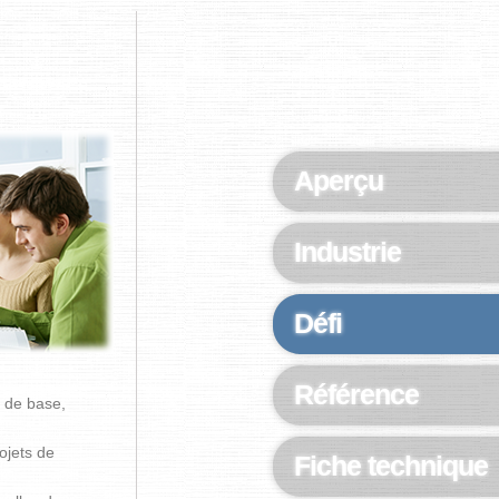
Aperçu
Industrie
Défi
Référence
 de base,
ojets de
Fiche technique